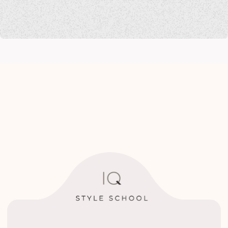
+7 926 374 11
09
chistova.stylist@gmail.com
заказать курс
РАЗДЕЛЫ САЙТА
Школа стиля и имиджа
Курсы по стилю
Вебинары
Клуб
Гайды