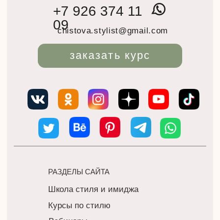
Блог
Бесплатные материалы
РЕКВИЗИТЫ
ИП Делевски Ольга Александровна ИНН:
402807887963
ОГРНИП: 318402700038769
ИНФОРМАЦИЯ
Публичная оферта
Политика конфиденциальности
7 926 374 11 09
chistova.stylist@gmail.com
Вернуться наверх
Сайт сделала Maksakova Tatiana