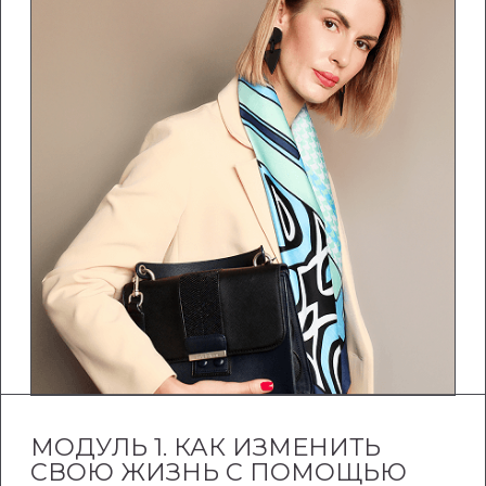
РЕЗУЛЬТАТ МОДУЛЯ:
Поймёте, как стиль влияет на ваше
настроение, уверенность и отношение
к себе.
Определите, чего вы хотите от своей
жизни и образа сейчас.
Сделаете диагностику вашей внешности
и фигуры для дальнейшей работы
на курсе.
Это станет вашей внутренней опорой
на весь курс.