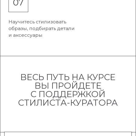
ПРЕМИАЛЬНЫЙ
●
6 модулей курса
●
поддержка стилиста-куратора
●
чат общения
●
групповые разборы от стилиста
●
6 мес в Клубе Хорошего вкуса
●
2 индивидуальные консультации
стилиста
●
Бокс-сюрприз с украшениями в
подарок
●
Доступ к материалам
18 мес