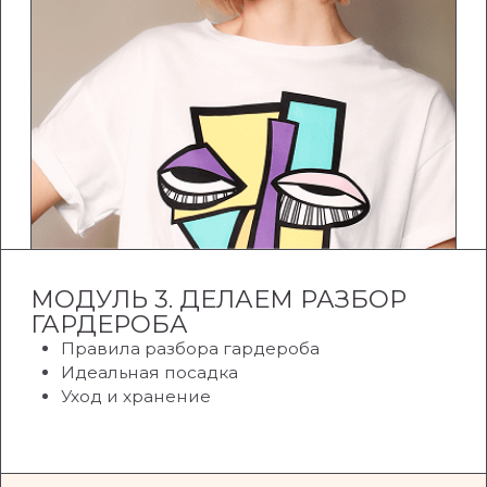
РЕЗУЛЬТАТ МОДУЛЯ:
С поддержкой куратора выделите базу
в своем гардеробе
Научитесь составлять образы, где вещи
«дружат» между собой и подходят под
ваш стиль жизни.
Узнаете правила сочетаний и научитесь
обыгрывать даже базовые вещи.