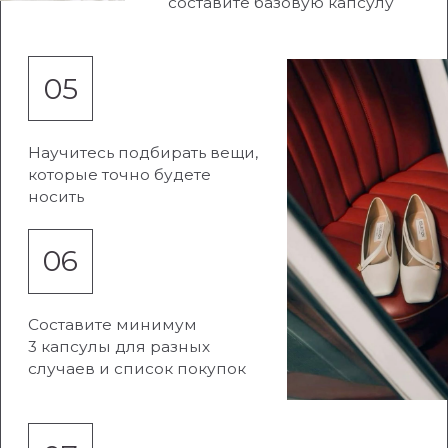
●
6 модулей курса
●
поддержка стилиста-куратора
●
чат общения
●
групповые разборы от стилиста
●
6 мес в Клубе Хорошего вкуса
● 2 индивидуальные консультации стилиста
● Бокс-сюрприз с украшениями в подарок
●
Доступ к материалам
12 мес
39.900 РУБ
80.000
3.325 РУБ В МЕС
ИЛИ ОТ
ОФОРМИТЬ ЗАКАЗ