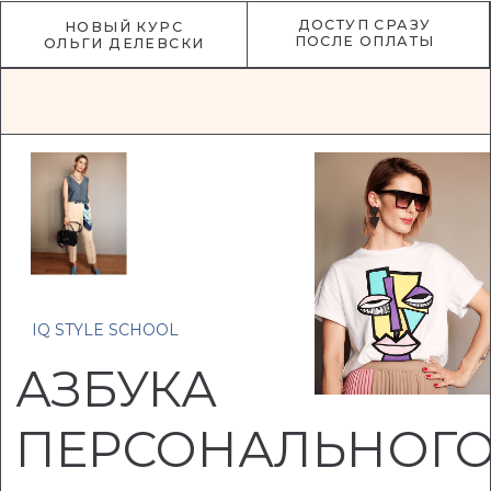
ДОСТУП СРАЗУ
НОВЫЙ КУРС
ПОСЛЕ ОПЛАТЫ
ОЛЬГИ ДЕЛЕВСКИ
IQ STYLE SCHOOL
АЗБУКА
ПЕРСОНАЛЬНОГО
СТИЛЯ
Наведите порядок в своем гардеробе
и составьте минимум 3 капсулы одежды
под разные случаи жизни с поддержкой
стилиста всего за 5 недель