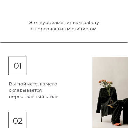
БАЗОВЫЙ
●
6 модулей курса
●
поддержка стилиста-куратора
●
чат общения
●
групповые разборы от стилиста
● 12 мес в Клубе Хорошего вкуса
● 2 индивидуальные консультации стилиста
●
Бокс-сюрприз с украшениями в подарок
●
Доступ к материалам
6 мес