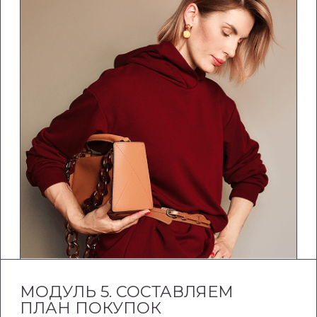
БОНУСНЫЕ УРОКИ
Оформляем портретную зону:
Подбор прически и цвета волос
Легкий лифтинг макияж на все случаи
жизни
Авито: как продавать и покупать вещи
выгодно
Джинсы: как подобрать идеальные для
своей фигуры и под свои задачи
Психология стиля: как с помощью
внешнего вида управлять впечатлением
Мужской стиль