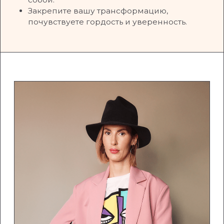
ВЕСЬ ПУТЬ НА КУРСЕ
ВЫ ПРОЙДЕТЕ
С ПОДДЕРЖКОЙ
СТИЛИСТА-КУРАТОРА
Знания, которые вы получите, продолжат
работать на вас, экономя ваше время, деньги
и нервы.
Вы перестанете покупать лишнее,
тратить много времени на выбор
вещей.
Отражение в зеркале будет радовать,
а уверенность в себе расти