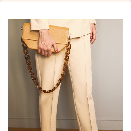
Вы поймете, из чего
складывается
персональный стиль
02
С поддержкой куратора сделаете
диагностику своего стиля сейчас
и определите задачи
03
Вы разберете свой
текущий гардероб,
избавитесь от лишнего
04
Научитесь сочетать вещи,