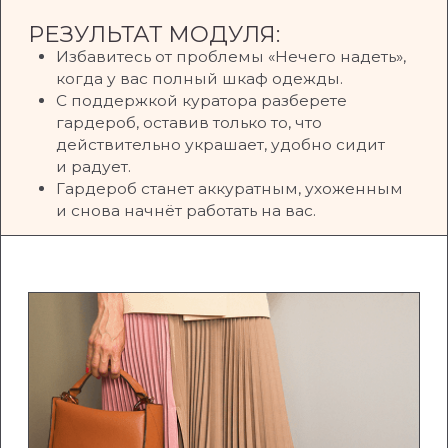
МОДУЛЬ 5. СОСТАВЛЯЕМ
ПЛАН ПОКУПОК
Список подходящих покупок без лишних
вещей
Как выбирать качественные вещи
по адекватной цене
Как выбирать обувь и аксессуары
РЕЗУЛЬТАТ МОДУЛЯ:
Научитесь покупать грамотно: выбирать
подходящие и качественные вещи,
которые точно будете носить
Забудете про «мертвые вещи»: каждая
вещь в вашем гардеробе будет
работать на вас
С поддержкой куратора составите
список покупок для своего гардероба