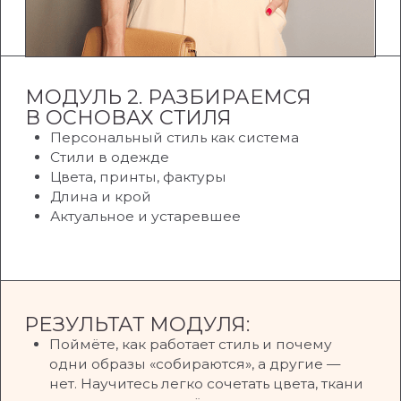
МОДУЛЬ 3. ДЕЛАЕМ РАЗБОР
ГАРДЕРОБА
Правила разбора гардероба
Идеальная посадка
Уход и хранение
РЕЗУЛЬТАТ МОДУЛЯ:
Избавитесь от проблемы «Нечего надеть»,
когда у вас полный шкаф одежды.
С поддержкой куратора разберете
гардероб, оставив только то, что
действительно украшает, удобно сидит
и радует.
Гардероб станет аккуратным, ухоженным
и снова начнёт работать на вас.