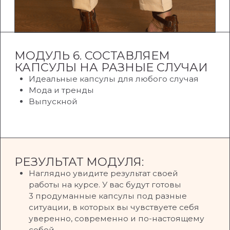
составите базовую капсулу
05
Научитесь подбирать вещи,
которые точно будете
носить
06
Составите минимум
3 капсулы для разных
случаев и список покупок
07
Научитесь стилизовать
образы, подбирать детали
и аксессуары