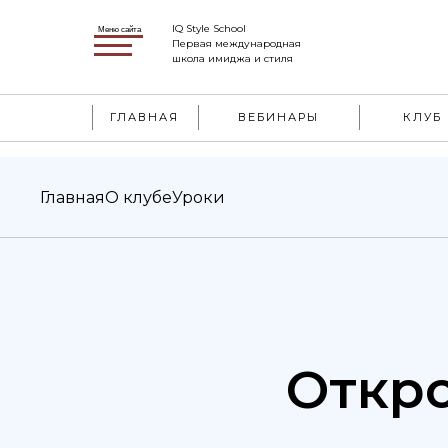
IQ Style School
Меню сайта
Первая международная
школа имиджа и стиля
ГЛАВНАЯ
ВЕБИНАРЫ
КЛУБ
Главная
О клубе
Уроки
Откро