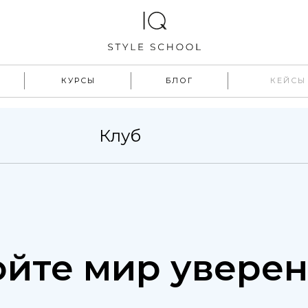
КУРСЫ
БЛОГ
КЕЙСЫ
Клуб
йте мир увере