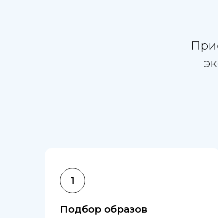
Прис
эк
Подбор образов