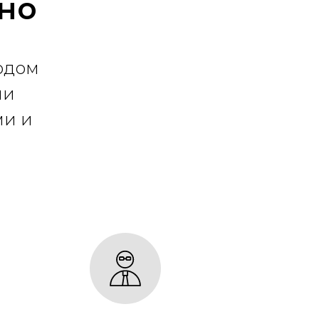
жно
одом
ши
ми и